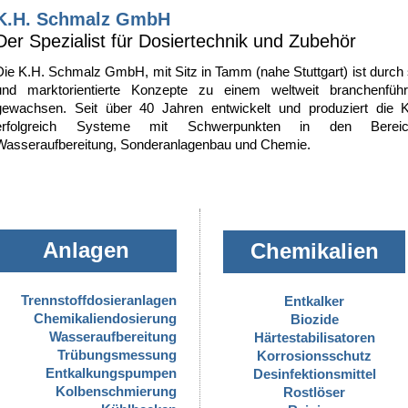
K.H. Schmalz GmbH
Der Spezialist für Dosiertechnik und Zubehör
.
Die K.H. Schmalz GmbH, mit Sitz in Tamm (nahe Stuttgart) ist durch 
und marktorientierte Konzepte zu einem weltweit branchenfü
gewachsen. Seit über 40 Jahren entwickelt und produziert di
erfolgreich Systeme mit Schwerpunkten in den Bereich
Wasseraufbereitung, Sonderanlagenbau und Chemie.
.
.
..
Anlagen
Chemikalien
..
..
Trennstoffdosieranlagen
Entkalker
Chemikaliendosierung
Biozide
Wasseraufbereitung
Härtestabilisatoren
Trübungsmessung
..
Korrosionsschutz
Entkalkungspumpen
Desinfektionsmittel
Kolbenschmierung
Rostlöser