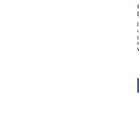
..
.
.
.