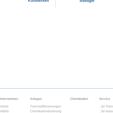
Kühlbecken
Reiniger
..
.
Unternehmen
Anlagen
Chemikalien
Service
ortrait
Trennstoffdosierungen
...für Tre
.
eitbild
Chemikaliendosierung
...für wa
.