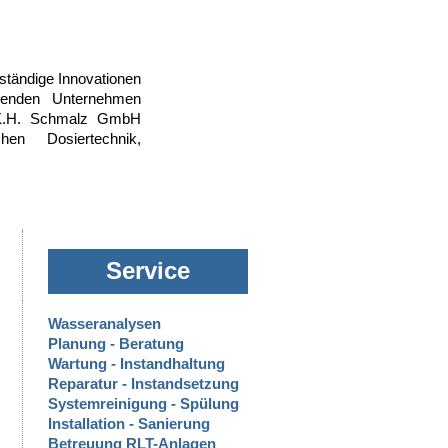
ständige Innovationen
hrenden Unternehmen
e K.H. Schmalz GmbH
en Dosiertechnik,
..
Service
..
Wasseranalysen
Planung - Beratung
Wartung - Instandhaltung
Reparatur - Instandsetzung
Systemreinigung - Spülung
Installation - Sanierung
Betreuung RLT-Anlagen