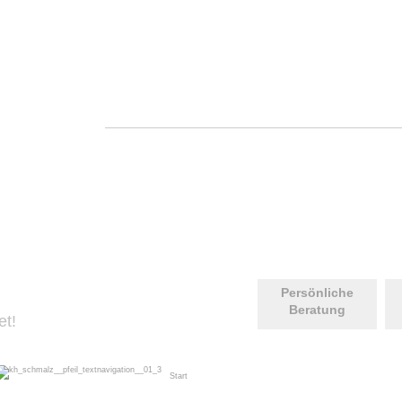
Persönliche
Be
ratung
et!
Start